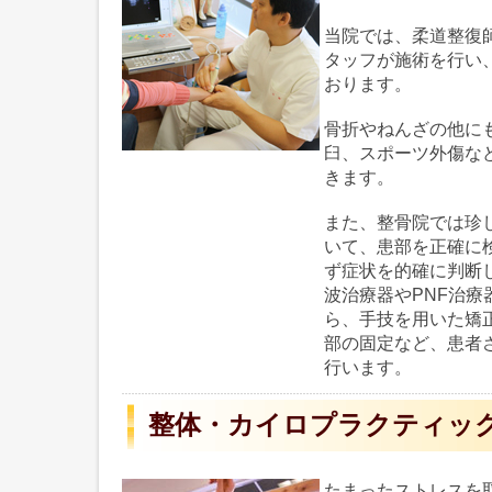
当院では、柔道整復
タッフが施術を行い
おります。
骨折やねんざの他に
臼、スポーツ外傷な
きます。
また、整骨院では珍
いて、患部を正確に
ず症状を的確に判断
波治療器やPNF治療
ら、手技を用いた矯
部の固定など、患者
行います。
整体・カイロプラクティッ
たまったストレスを