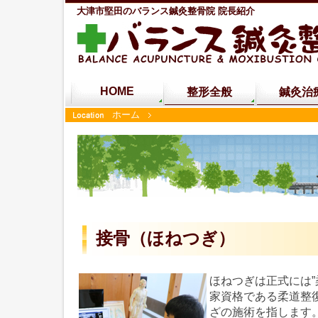
大津市堅田のバランス鍼灸整骨院 院長紹介
HOME
整形全般
鍼灸治
ホーム
接骨（ほねつぎ）
ほねつぎは正式には”
家資格である柔道整
ざの施術を指します