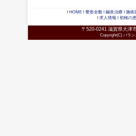
l
HOME
l
整形全般
l
鍼灸治療
l
施術
l
求人情報
l
初検の
〒520-0241 滋賀県大津市今
Copyright(C)
バラン