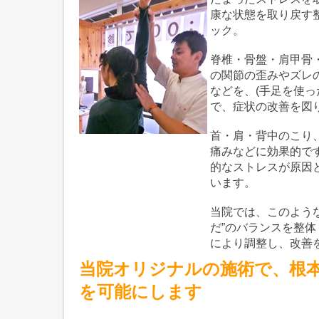
康な状態を取り戻す
ック。
脊椎・骨盤・肩甲骨
の関節の歪みやズレ
などを、(手足を使っ
で、症状の改善を図
首・肩・背中のこり
痛みなどに効果的で
的なストレスが原因
います。
当院では、このような
だ”のバランスを整
により調整し、改善
当院オリジナルの施術で、根
を可能にします